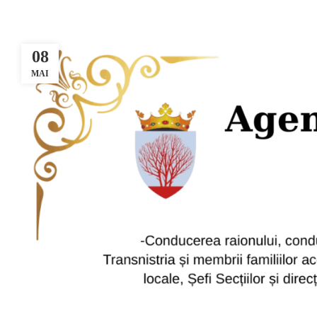
08
MAI