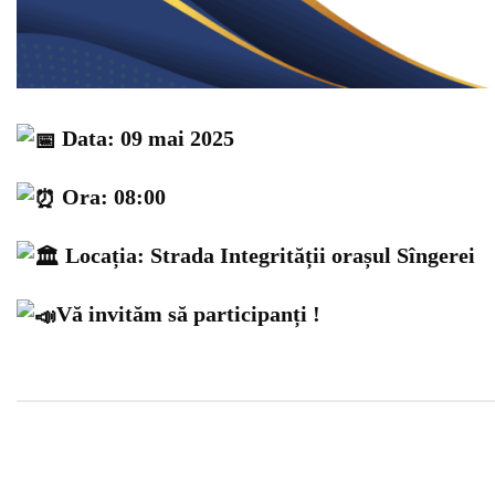
Data: 09 mai 2025
Ora: 08:00
Locația: Strada Integrității orașul Sîngerei
Vă i
nvităm să participanți !