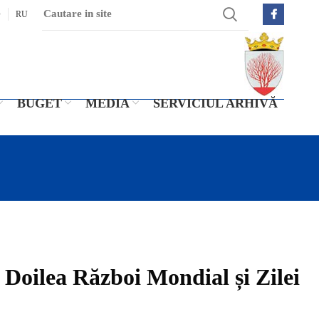
O
RU
BUGET
MEDIA
SERVICIUL ARHIVĂ
 Doilea Război Mondial și Zilei