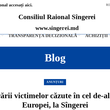
nal accesați aici.
R
Consiliul Raional Sîngerei
www.singerei.md
I
TRANSPARENȚA DECIZIONALĂ
ACHIZIȚII
Blog
ANUNȚURI
i victimelor căzute în cel de-al
Europei, la Sîngerei