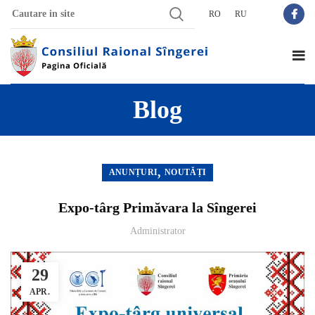
RO
RU
Blog
,
ANUNȚURI
NOUTĂȚI
Expo-târg Primăvara la Sîngerei
Administrator
29
APR.