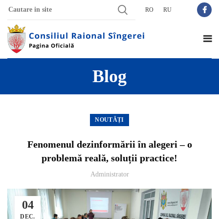
RO
RU
Blog
NOUTĂȚI
Fenomenul dezinformării în alegeri – o
problemă reală, soluții practice!
Administrator
04
DEC.