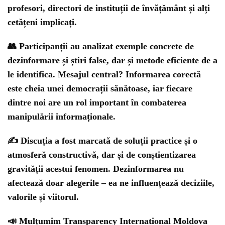
profesori, directori de instituții de învățământ și alți
cetățeni implicați.
👥 Participanții au analizat
exemple concrete
de
dezinformare și știri false, dar și
metode eficiente
de a
le identifica.
Mesajul central
? Informarea corectă
este cheia unei democrații sănătoase, iar fiecare
dintre noi are un rol important în combaterea
manipulării informaționale.
✍️ Discuția a fost marcată de
soluții practice
și o
atmosferă constructivă, dar și de conștientizarea
gravității acestui fenomen.
Dezinformarea nu
afectează doar alegerile – ea ne influențează deciziile,
valorile și viitorul.
📣 Mulțumim Transparency International Moldova