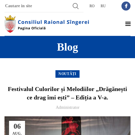
RO
RU
Blog
NOUTĂȚI
Festivalul Culorilor și Melodiilor „Drăgănești
ce drag îmi ești” – Ediția a V-a.
Administrator
06
AUG.