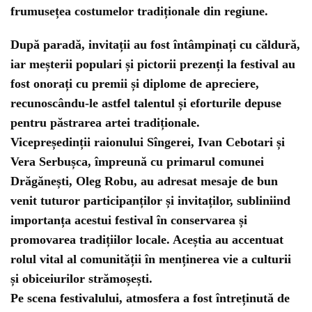
frumusețea costumelor tradiționale din regiune.
După paradă, invitații au fost întâmpinați cu căldură,
iar meșterii populari și pictorii prezenți la festival au
fost onorați cu premii și diplome de apreciere,
recunoscându-le astfel talentul și eforturile depuse
pentru păstrarea artei tradiționale.
Vicepreședinții raionului Sîngerei, Ivan Cebotari și
Vera Serbușca, împreună cu primarul comunei
Drăgănești, Oleg Robu, au adresat mesaje de bun
venit tuturor participanților și invitaților, subliniind
importanța acestui festival în conservarea și
promovarea tradițiilor locale. Aceștia au accentuat
rolul vital al comunității în menținerea vie a culturii
și obiceiurilor strămoșești.
Pe scena festivalului, atmosfera a fost întreținută de