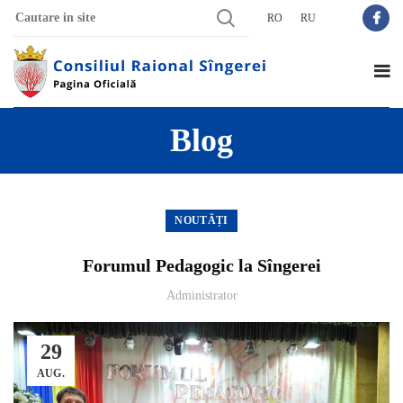
RO
RU
Blog
NOUTĂȚI
Forumul Pedagogic la Sîngerei
Administrator
29
AUG.