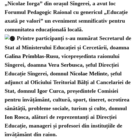
„Nicolae Iorga” din orașul Sîngerei, a avut loc
Forumul Pedagogic Raional cu genericul „Educație
axată pe valori” un eveniment semnificativ pentru
comunitatea educațională locală.
Printre participanți s-au numărat Secretarul de
Stat al Ministerului Educației și Cercetării, doamna
Galina Primblas-Rus
u, vicepreședinta raionului
Sîngerei, doamna
Vera Serbusc
a, șeful Direcției
Educație Sîngerei, domnul
Nicolae Melint
e, șeful
adjunct al Oficiului Teritorial Bălți al Cancelariei de
Stat, domnul
Igor Curc
a, președintele Comisiei
pentru învățământ, cultură, sport, tineret, ocrotirea
sănătății, probleme sociale, turism și culte, domnul
Ion Rosc
a, alături de reprezentanți ai Direcției
Educație, manageri și profesori din instituțiile de
învățământ din raion.