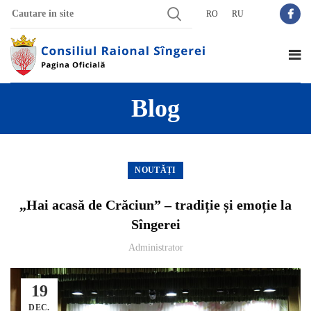
RO
RU
Blog
NOUTĂȚI
„Hai acasă de Crăciun” – tradiție și emoție la
Sîngerei
Administrator
19
DEC.