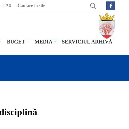
O
RU
BUGET
MEDIA
SERVICIUL ARHIVĂ
disciplină