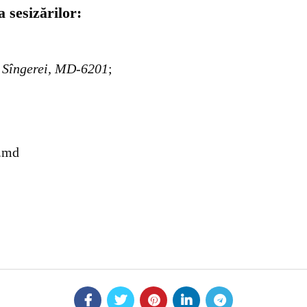
 sesizărilor:
r. Sîngerei, MD-6201
;
v.md