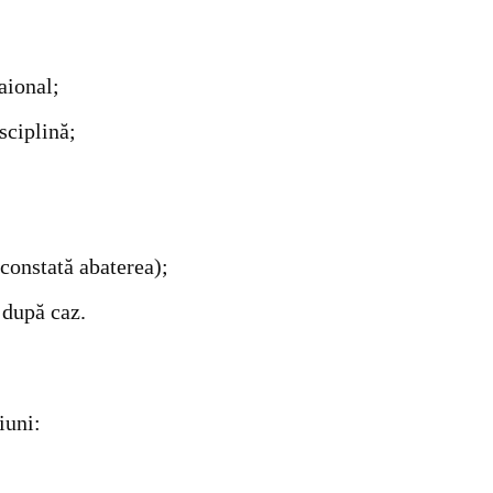
raional;
sciplină;
constată abaterea);
 după caz.
iuni: