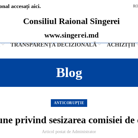
nal accesați aici.
R
Consiliul Raional Sîngerei
www.singerei.md
I
TRANSPARENȚA DECIZIONALĂ
ACHIZIȚII
Blog
ANTICORUPȚIE
une privind sesizarea comisiei de 
Articol postat de
Administrator