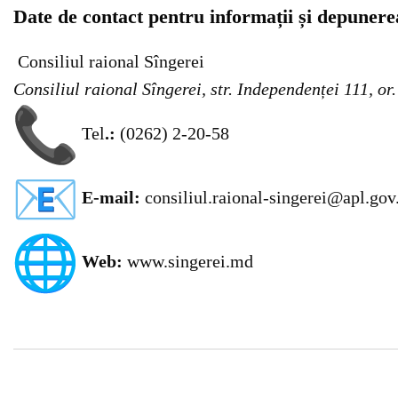
Date de contact pentru informații și depunerea
Consiliul raional Sîngerei
Consiliul raional Sîngerei, str. Independenței 111, o
Tel
.:
(0262) 2-20-58
E-mail:
consiliul.raional-singerei@apl.go
Web:
www.singerei.md