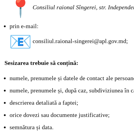
Consiliul raional Sîngerei, str. Independ
prin e-mail:
consiliul.raional-singerei@apl.gov.md;
Sesizarea trebuie să conțină:
numele, prenumele și datele de contact ale persoane
numele, prenumele și, după caz, subdiviziunea în car
descrierea detaliată a faptei;
orice dovezi sau documente justificative;
semnătura și data.