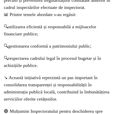
precum și prevenirea iregularităților constatate anterior în
cadrul inspectărilor efectuate de inspectorat.
📊 Printre temele abordate s-au regăsit:
🔍utilizarea eficientă și responsabilă a mijloacelor
financiare publice;
🔍gestionarea conformă a patrimoniului public;
🔍respectarea cadrului legal în procesul bugetar și în
achizițiile publice.
↘ Această inițiativă reprezintă un pas important în
consolidarea transparenței și responsabilității în
administrația publică locală, contribuind la îmbunătățirea
serviciilor oferite cetățenilor.
🟢 Mulțumim Inspectoratului pentru deschiderea spre