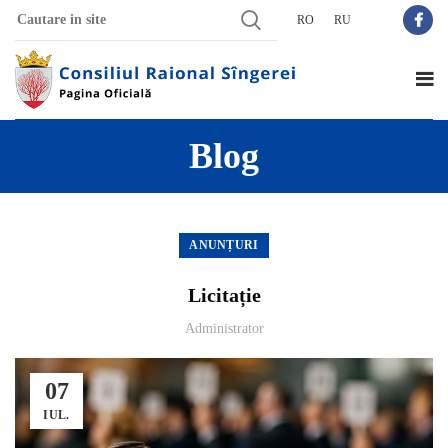
RO
RU
Blog
ANUNȚURI
Licitație
Administrator
07
IUL.