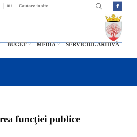
O
RU
BUGET
MEDIA
SERVICIUL ARHIVĂ
rea funcţiei publice