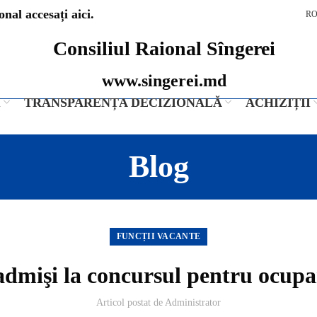
nal accesați aici.
R
Consiliul Raional Sîngerei
www.singerei.md
I
TRANSPARENȚA DECIZIONALĂ
ACHIZIȚII
Blog
FUNCȚII VACANTE
admişi la concursul pentru ocupa
Articol postat de
Administrator