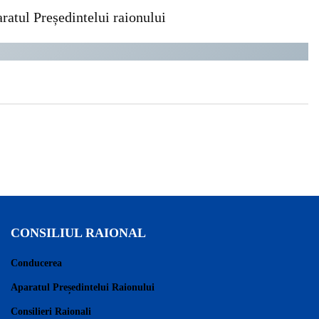
ratul Președintelui raionului
CONSILIUL RAIONAL
Conducerea
Aparatul Președintelui Raionului
Consilieri Raionali