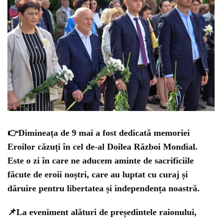
👉Dimineața de 9 mai a fost dedicată memoriei
Eroilor căzuți în cel de-al Doilea Război Mondial.
Este o zi în care ne aducem aminte de sacrificiile
făcute de eroii noștri, care au luptat cu curaj și
dăruire pentru libertatea și independența noastră.
📌La eveniment alături de președintele raionului,