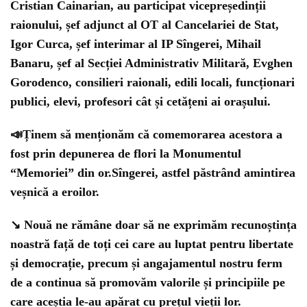
Cristian Cainarian, au participat vicepreședinții
raionului, șef adjunct al OT al Cancelariei de Stat,
Igor Curca, șef interimar al IP Sîngerei, Mihail
Banaru, șef al Secției Administrativ Militară, Evghen
Gorodenco, consilieri raionali, edili locali, funcționari
publici, elevi, profesori cât și cetățeni ai orașului.
📣Ținem să menționăm că comemorarea acestora a
fost prin depunerea de flori la Monumentul
“Memoriei” din or.Sîngerei, astfel păstrând amintirea
veșnică a eroilor.
↘ Nouă ne rămâne doar să ne exprimăm recunoștința
noastră față de toți cei care au luptat pentru libertate
și democrație, precum și angajamentul nostru ferm
de a continua să promovăm valorile și principiile pe
care aceștia le-au apărat cu prețul vieții lor.