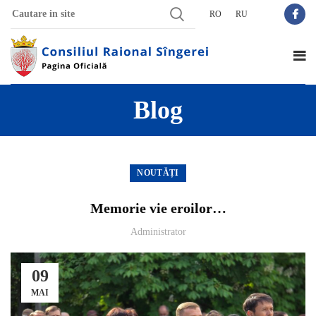
RO
RU
Blog
NOUTĂȚI
Memorie vie eroilor…
Administrator
09
MAI