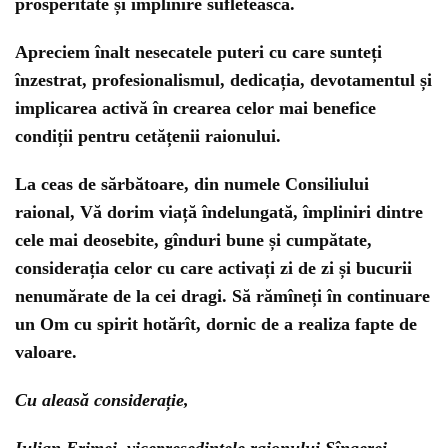
prosperitate și împlinire sufletească.
Apreciem înalt nesecatele puteri cu care sunteți
înzestrat, profesionalismul, dedicația, devotamentul și
implicarea activă în crearea celor mai benefice
condiții pentru cetățenii raionului.
La ceas de sărbătoare, din numele Consiliului
raional, Vă dorim viață îndelungată, împliniri dintre
cele mai deosebite, gînduri bune și cumpătate,
considerația celor cu care activați zi de zi și bucurii
nenumărate de la cei dragi. Să rămîneți în continuare
un Om cu spirit hotărît, dornic de a realiza fapte de
valoare.
Cu aleasă considerație,
Iulian Erimei, vicepreședintele raionului Sîngerei