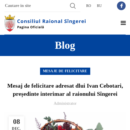
RO
RU
Blog
MESAJE DE FELICITARE
Mesaj de felicitare adresat dlui Ivan Cebotari,
președinte interimar al raionului Sîngerei
Administrator
08
DEC.