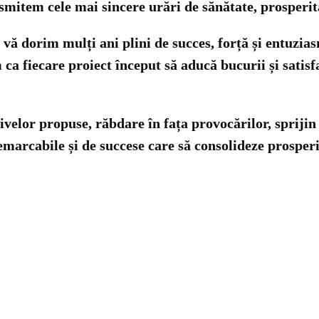
mitem cele mai sincere urări de sănătate, prosperita
vă dorim mulți ani plini de succes, forță și entuzia
fiecare proiect început să aducă bucurii și satisfac
ivelor propuse, răbdare în fața provocărilor, sprijin
i remarcabile și de succese care să consolideze prospe