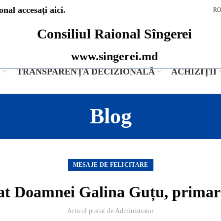
nal accesați aici.
R
Consiliul Raional Sîngerei
www.singerei.md
I
TRANSPARENȚA DECIZIONALĂ
ACHIZIȚII
Blog
MESAJE DE FELICITARE
sat Doamnei Galina Guțu, primar
Articol postat de
Administrator