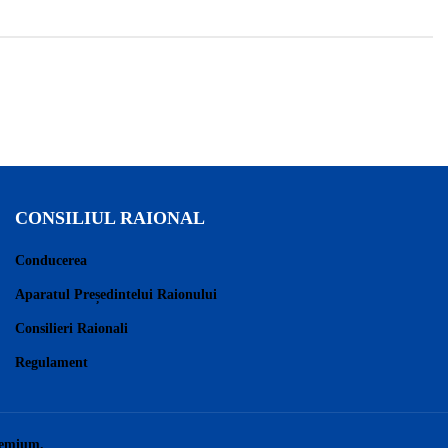
CONSILIUL RAIONAL
Conducerea
Aparatul Președintelui Raionului
Consilieri Raionali
Regulament
remium.