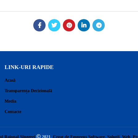
LINK-URI RAPIDE
Acasă
Transparența Decizională
Media
Contacte
ul Raional Sîngerei
2021.
Creat de Empreus Software. Solutii. Web. P