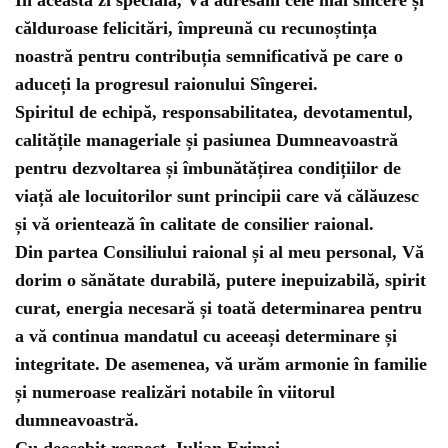
În această zi specială, Vă adresăm cele mai sincere și
călduroase felicitări, împreună cu recunoștința
noastră pentru contribuția semnificativă pe care o
aduceți la progresul raionului Sîngerei.
Spiritul de echipă, responsabilitatea, devotamentul,
calitățile manageriale și pasiunea Dumneavoastră
pentru dezvoltarea și îmbunătățirea condițiilor de
viață ale locuitorilor sunt principii care vă călăuzesc
și vă orientează în calitate de consilier raional.
Din partea Consiliului raional și al meu personal, Vă
dorim o sănătate durabilă, putere inepuizabilă, spirit
curat, energia necesară și toată determinarea pentru
a vă continua mandatul cu aceeași determinare și
integritate. De asemenea, vă urăm armonie în familie
și numeroase realizări notabile în viitorul
dumneavoastră.