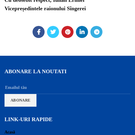
Cu deosebit respect, Iulian Erimei
Vicepreședintele raionului Sîngerei
ABONARE LA NOUTATI
LINK-URI RAPIDE
Acasă