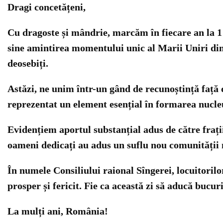
Dragi concetățeni,
Cu dragoste și mândrie, marcăm în fiecare an la 1
sine amintirea momentului unic al Marii Uniri din 
deosebiți.
Astăzi, ne unim într-un gând de recunoștință față d
reprezentat un element esențial în formarea nucle
Evidențiem aportul substanțial adus de către frați
oameni dedicați au adus un suflu nou comunității n
În numele Consiliului raional Sîngerei, locuitoril
prosper și fericit. Fie ca această zi să aducă bucu
La mulți ani, România!