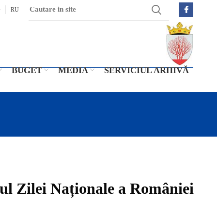
O
RU
BUGET
MEDIA
SERVICIUL ARHIVĂ
ejul Zilei Naționale a României