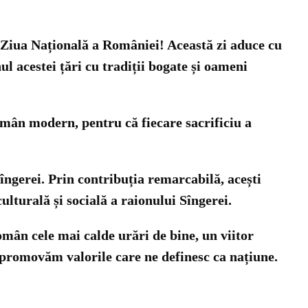
– Ziua Națională a României! Această zi aduce cu
l acestei țări cu tradiții bogate și oameni
român modern, pentru că fiecare sacrificiu a
ngerei. Prin contribuția remarcabilă, acești
lturală și socială a raionului Sîngerei.
omân cele mai calde urări de bine, un viitor
să promovăm valorile care ne definesc ca națiune.