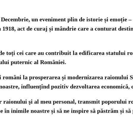
 Decembrie, un eveniment plin de istorie și emoție 
1918, act de curaj și mândrie care a conturat destinu
e toți cei care au contribuit la edificarea statului 
ului puternic al României.
i români la prosperarea și modernizarea raionului Sî
oastre, influențînd pozitiv dezvoltarea economică, cu
or raionului şi al meu personal, transmit poporului r
rie în inimile noastre și să ne inspire să păstrăm și 