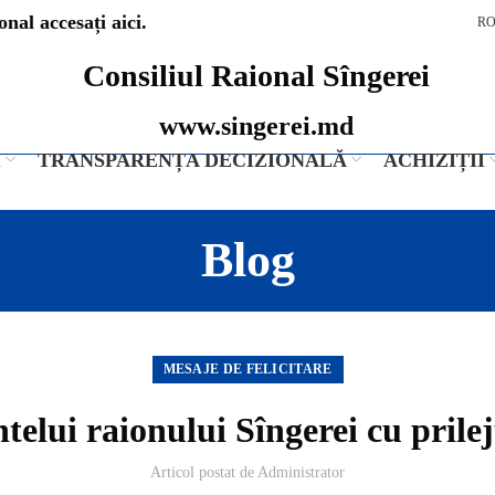
nal accesați aici.
R
Consiliul Raional Sîngerei
www.singerei.md
I
TRANSPARENȚA DECIZIONALĂ
ACHIZIȚII
Blog
MESAJE DE FELICITARE
ntelui raionului Sîngerei cu pril
Articol postat de
Administrator