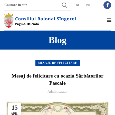
RO
RU
Blog
MESAJE DE FELICITARE
Mesaj de felicitare cu ocazia Sărbătorilor
Pascale
Administrator
15
APR.