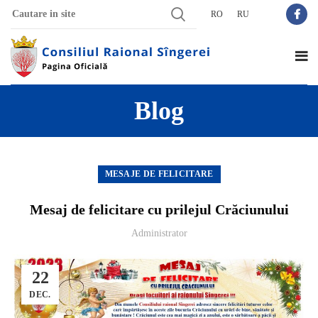
RO
RU
Blog
MESAJE DE FELICITARE
Mesaj de felicitare cu prilejul Crăciunului
Administrator
22
DEC.