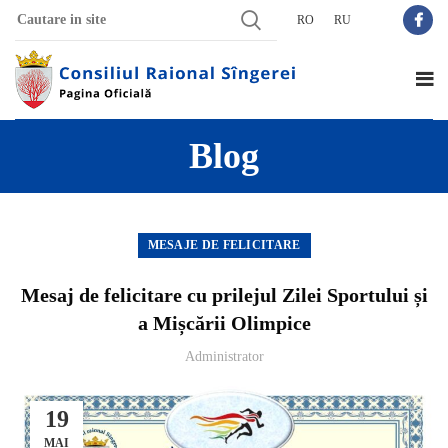
RO
RU
Blog
MESAJE DE FELICITARE
Mesaj de felicitare cu prilejul Zilei Sportului și
a Mișcării Olimpice
Administrator
19
MAI