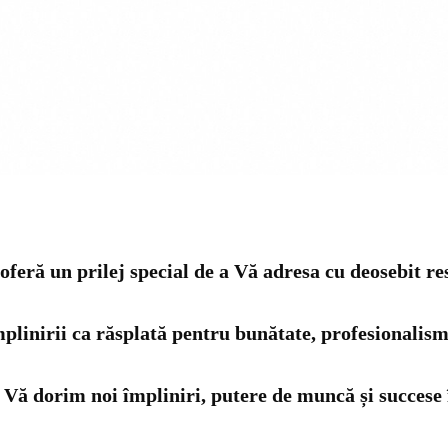
feră un prilej special de a Vă adresa cu deosebit res
 împlinirii ca răsplată pentru bunătate, profesionali
Vă dorim noi împliniri, putere de muncă și succese în