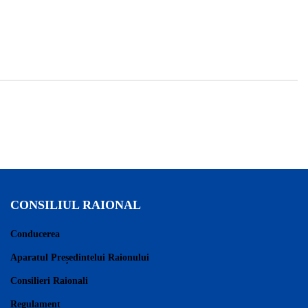
CONSILIUL RAIONAL
Conducerea
Aparatul Președintelui Raionului
Consilieri Raionali
Regulament