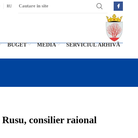
O
RU
BUGET
MEDIA
SERVICIUL ARHIVĂ
 Rusu, consilier raional