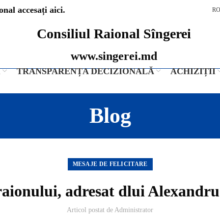
nal accesați aici.
R
Consiliul Raional Sîngerei
www.singerei.md
I
TRANSPARENȚA DECIZIONALĂ
ACHIZIȚII
Blog
MESAJE DE FELICITARE
aionului, adresat dlui Alexandru
Articol postat de
Administrator