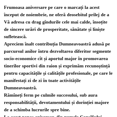
Frumoasa aniversare pe care o marcați la acest
început de noiembrie, ne oferă deosebitul prilej de a
Vă adresa cu drag gîndurile cele mai calde, însoțite
de sincere urări de prosperitate, sănătate și liniște
sufletească.
Apreciem înalt contribuția Dumneavoastră adusă pe
parcursul anilor întru dezvoltarea diferitor segmente
socio-economice cît și aportul major în promovarea
tinerilor sportivi din raion și exprimăm recunoştință
pentru capacitățile şi calitățile profesionale, pe care le
manifestați zi de zi în toate activitățile
Dumneavoastră.
Rămîneți ferm pe culmile succesului, sub aura
responsabilității, devotamentului și dorinției majore
de a schimba lucrurile spre bine.