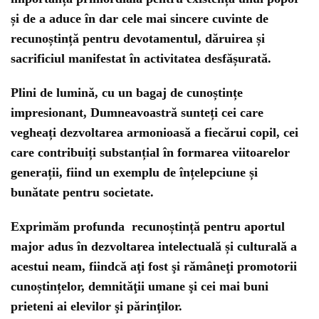
și de a aduce în dar cele mai sincere cuvinte de
recunoștință pentru devotamentul, dăruirea și
sacrificiul manifestat în activitatea desfășurată.
Plini de lumină, cu un bagaj de cunoștințe
impresionant, Dumneavoastră sunteți cei care
vegheați dezvoltarea armonioasă a fiecărui copil, cei
care contribuiți substanțial în formarea viitoarelor
generații, fiind un exemplu de înțelepciune și
bunătate pentru societate.
Exprimăm profunda recunoștință pentru aportul
major adus în dezvoltarea intelectuală și culturală a
acestui neam, fiindcă aţi fost şi rămâneţi promotorii
cunoștințelor, demnităţii umane şi cei mai buni
prieteni ai elevilor şi părinţilor.