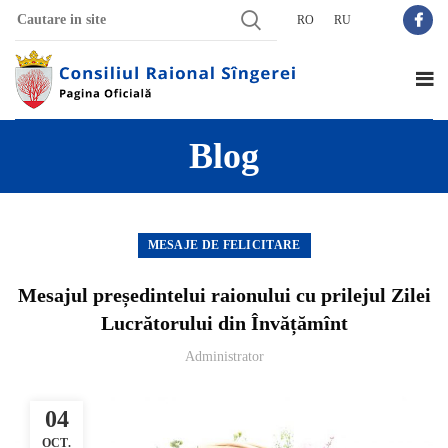
RO
RU
Blog
MESAJE DE FELICITARE
Mesajul președintelui raionului cu prilejul Zilei
Lucrătorului din Învățămînt
Administrator
04
OCT.