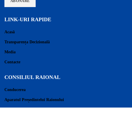
LINK-URI RAPIDE
Acasă
Transparența Decizională
Media
Contacte
CONSILIUL RAIONAL
Conducerea
Aparatul Președintelui Raionului
Consilieri Raionali
Regulament