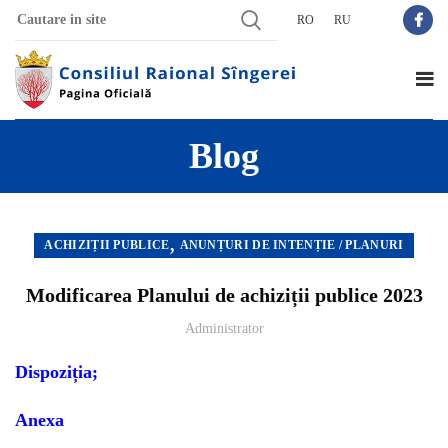
RO
RU
Blog
,
ACHIZIȚII PUBLICE
ANUNȚURI DE INTENȚIE / PLANURI
Modificarea Planului de achiziții publice 2023
Administrator
Dispoziția;
Anexa