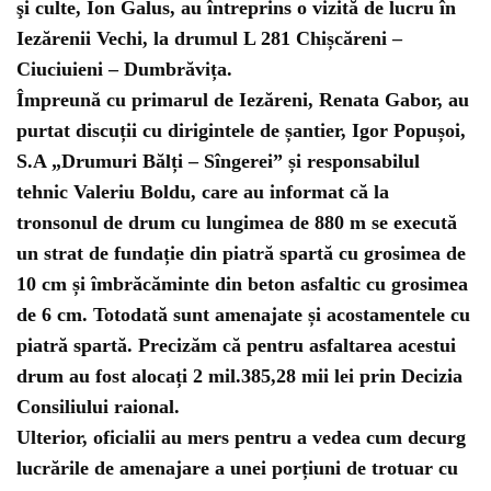
şi culte, Ion Galus, au întreprins o vizită de lucru în
Iezărenii Vechi, la drumul L 281 Chișcăreni –
Ciuciuieni – Dumbrăvița.
Împreună cu primarul de Iezăreni, Renata Gabor, au
purtat discuții cu dirigintele de șantier, Igor Popușoi,
S.A „Drumuri Bălți – Sîngerei” și responsabilul
tehnic Valeriu Boldu, care au informat că la
tronsonul de drum cu lungimea de 880 m se execută
un strat de fundație din piatră spartă cu grosimea de
10 cm și îmbrăcăminte din beton asfaltic cu grosimea
de 6 cm. Totodată sunt amenajate și acostamentele cu
piatră spartă. Precizăm că pentru asfaltarea acestui
drum au fost alocați 2 mil.385,28 mii lei prin Decizia
Consiliului raional.
Ulterior, oficialii au mers pentru a vedea cum decurg
lucrările de amenajare a unei porțiuni de trotuar cu