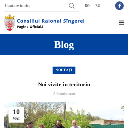
RO
RU
Blog
NOUTĂȚI
Noi vizite în teritoriu
Administrator
10
MAI