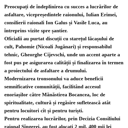
Preocupați de îndeplinirea cu succes a lucrărilor de
asfaltare, vicepreședintele raionului, Iulian Erimei,
consilierii raionali Ion Galus și Vasile Luca, au
întreprins vizite spre șantier.
Oficialii au purtat discuții cu starețul lăcașului de
cult, Pahomie (Nicoali Jugănari) și responsabilul
tehnic, Gheorghe Cijevschi, unde un accent aparte a
fost pus pe asigurarea calității și finalizarea în termen
a proiectului de asfaltare a drumului.
Modernizarea tronsonului va aduce beneficii
semnificative comunității, facilitând accesul
enoriașilor către Mănăstirea Bocancea, loc de
spiritualitate, cultură și regăsire sufletească atât
pentru locuitori cît și pentru turiști.
Pentru realizarea lucrărilor, prin Decizia Consiliului
raional Sîngerei, au fost alocați 2 mil. 400 mii lei