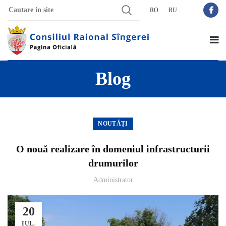
RO
RU
Blog
NOUTĂȚI
O nouă realizare în domeniul infrastructurii
drumurilor
Administrator
20
IUL.