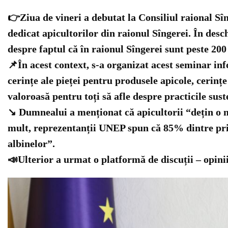
👉
Ziua de vineri a debutat la Consiliul raional Sî
dedicat apicultorilor din raionul Sîngerei. În desc
despre faptul că în raionul Sîngerei sunt peste 200
📌
În acest context, s-a organizat acest seminar inf
cerințe ale pieței pentru produsele apicole, cerinț
valoroasă pentru toți să afle despre practicile sust
↘
Dumnealui a menționat că apicultorii “dețin o mi
mult, reprezentanții UNEP spun că 85% dintre prin
albinelor”.
📣
Ulterior a urmat o platformă de discuții – opinii