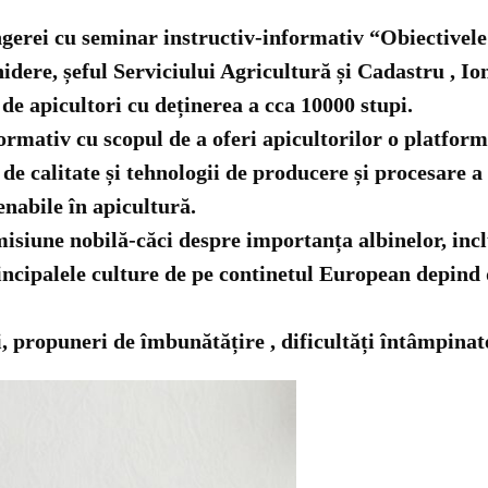
ngerei cu seminar instructiv-informativ “Obiectivele 
hidere, șeful Serviciului Agricultură și Cadastru , Io
 de apicultori cu deținerea a cca 10000 stupi.
ormativ cu scopul de a oferi apicultorilor o platform
e de calitate și tehnologii de producere și procesare 
enabile în apicultură.
siune nobilă-căci despre importanța albinelor, inclus
cipalele culture de pe continetul European depind de
, propuneri de îmbunătățire , dificultăți întâmpinate