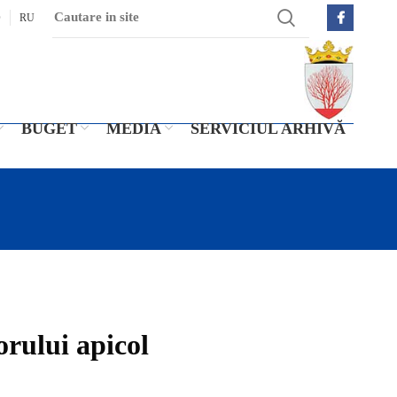
O
RU
BUGET
MEDIA
SERVICIUL ARHIVĂ
orului apicol