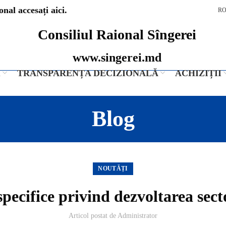
nal accesați aici.
R
Consiliul Raional Sîngerei
www.singerei.md
I
TRANSPARENȚA DECIZIONALĂ
ACHIZIȚII
Blog
NOUTĂȚI
specifice privind dezvoltarea sect
Articol postat de
Administrator