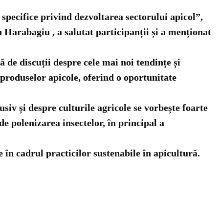
specifice privind dezvoltarea sectorului apicol”,
n Harabagiu , a salutat participanții și a menționat
ă de discuții despre cele mai noi tendințe și
a produselor apicole, oferind o oportunitate
iv și despre culturile agricole se vorbește foarte
 polenizarea insectelor, în principal a
 în cadrul practicilor sustenabile în apicultură.