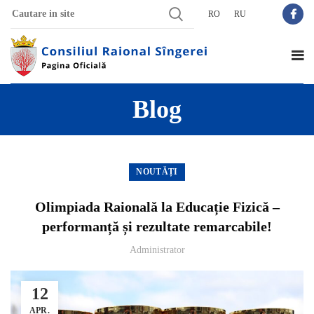
RO
RU
Blog
NOUTĂȚI
Olimpiada Raională la Educație Fizică –
performanță și rezultate remarcabile!
Administrator
12
APR.