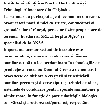
Institutului Științifico-Practic Horticultură și
Tehnologii Alimentare din Chișinău.
La seminar au participat agenți economici din raion,
producători mari și mici de fructe, conducători ai
gospodăriilor țărănești, persoane fizice proprietare de
terenuri, livădari ai SRL „Florplus Agro” și
specialiști de la ANSA.
Importanța acestor sesiuni de instruire este
incontestabilă, deoarece conducerea și tăierea
pomilor ocupă un loc predominant în tehnologiile de
producție a fructelor. Domnul Grosu a demonstrat
procedeele de dirijare a creșterii și fructificării
pomilor, precum și diverse tipuri și tehnici de tăieri,
sistemele de conducere pentru speciile sămânțoase și
sâmburoase, în funcție de particularitățile biologice,
soi, vârstă și asocierea soi/portaltoi, respectând