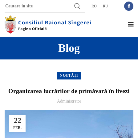
RO
RU
Blog
NOUTĂȚI
Organizarea lucrărilor de primăvară în livezi
Administrator
22
FEB.