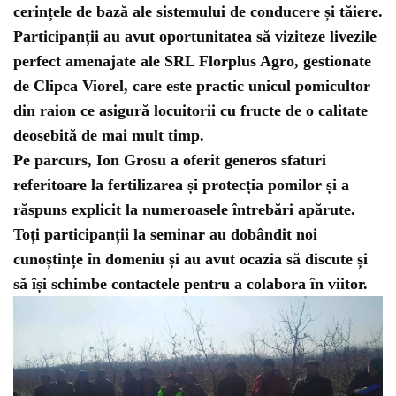
cerințele de bază ale sistemului de conducere și tăiere.
Participanții au avut oportunitatea să viziteze livezile
perfect amenajate ale SRL Florplus Agro, gestionate
de Clipca Viorel, care este practic unicul pomicultor
din raion ce asigură locuitorii cu fructe de o calitate
deosebită de mai mult timp.
Pe parcurs, Ion Grosu a oferit generos sfaturi
referitoare la fertilizarea și protecția pomilor și a
răspuns explicit la numeroasele întrebări apărute.
Toți participanții la seminar au dobândit noi
cunoștințe în domeniu și au avut ocazia să discute și
să își schimbe contactele pentru a colabora în viitor.