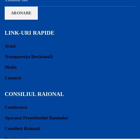
LINK-URI RAPIDE
Acasă
Transparența Decizională
Media
Contacte
CONSILIUL RAIONAL
Conducerea
Aparatul Președintelui Raionului
Consilieri Raionali
Regulament