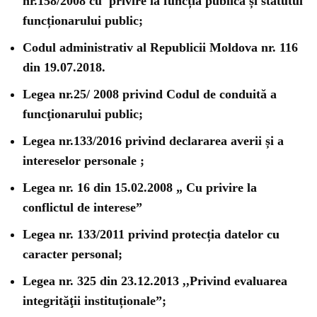
nr.158/2008 cu privire la funcția publică și statutul
funcționarului public;
Codul administrativ al Republicii Moldova nr. 116
din 19.07.2018.
Legea nr.25/ 2008 privind Codul de conduită a
funcţionarului public;
Legea nr.133/2016 privind declararea averii și a
intereselor personale ;
Legea nr. 16 din 15.02.2008 „ Cu privire la
conflictul de interese”
Legea nr. 133/2011 privind protecția datelor cu
caracter personal;
Legea nr. 325 din 23.12.2013 ,,Privind evaluarea
integrităţii instituționale”;