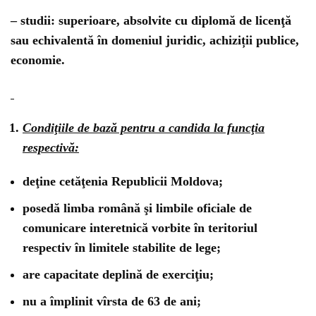
– studii: superioare, absolvite cu diplomă de licenţă
sau echivalentă în domeniul juridic, achiziții publice,
economie.
Condiţiile de bază pentru a candida la funcţia
respectivă:
deţine cetăţenia Republicii Moldova;
posedă limba română şi limbile oficiale de
comunicare interetnică vorbite în teritoriul
respectiv în limitele stabilite de lege;
are capacitate deplină de exerciţiu;
nu a împlinit vîrsta de 63 de ani;