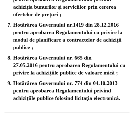
achiziția bunurilor și serviciilor prin cererea
ofertelor de prețuri ;
Hotărârea Guvernului nr.1419 din 28.12.2016
pentru aprobarea Regulamentului cu privire la
modul de planificare a contractelor de achiziţii
publice ;
Hotărârea Guvernului nr. 665 din
27.05.2016 pentru aprobarea Regulamentului cu
privire la achizițiile publice de valoare mică ;
Hotărârea Guvernului nr. 774 din 04.10.2013
pentru aprobarea Regulamentului privind
achiziţiile publice folosind licitaţia electronică.