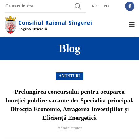
RO
RU
Blog
ANUNȚURI
Prelungirea concursului pentru ocuparea
funcţiei publice vacante de: Specialist principal,
Direcția Economie, Atragerea Investițiilor și
Eficiență Energetică
Administrator