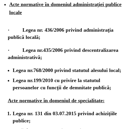
Acte normative în domeniul administraţiei publice
locale
· Legea nr. 436/2006 privind administraţia
publică locală;
· Legea nr.435/2006 privind descentralizarea
administrativă;
Legea nr.768/2000 privind statutul alesului local;
Legea nr.199/2010
cu privire la statutul
persoanelor cu funcţii de demnitate publică;
Acte normative în domeniul de specialitate:
Legea nr. 131 din 03.07.2015 privind achiziţiile
publice;