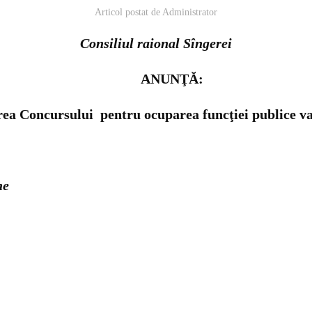
Articol postat de
Administrator
Consiliul raional Sîngerei
ANUNŢĂ:
rea Concursului pentru ocuparea funcţiei publice va
ne