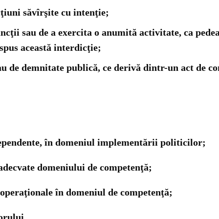
iuni săvîrşite cu intenţie;
uncţii sau de a exercita o anumită activitate, ca pe
ispus această interdicţie;
au de demnitate publică, ce derivă dintr-un act de con
ependente, în domeniul implementării politicilor;
e adecvate domeniului de competenţă;
r operaţionale în domeniul de competenţă;
orului