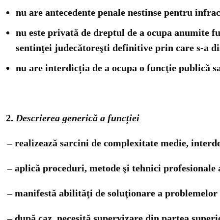
nu are antecedente penale nestinse pentru infracţ
nu este privată de dreptul de a ocupa anumite f
sentinţei judecătoreşti definitive prin care s-a d
nu are interdicția de a ocupa o funcţie publică s
Descrierea generică a funcției
– realizează sarcini de complexitate medie, interd
– aplică proceduri, metode şi tehnici profesional
– manifestă abilităţi de soluţionare a problemelo
– după caz, necesită supervizare din partea superi