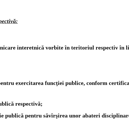
pectivă:
care interetnică vorbite în teritoriul respectiv în li
 pentru exercitarea funcţiei publice, conform certific
ublică respectivă;
cţie publică pentru săvîrşirea unor abateri disciplina