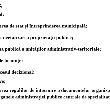
2;
al;
ea de stat şi întreprinderea municipală;
deetatizarea proprietăţii publice;
ea publică a unităţilor administrativ-teritoriale;
e locuinţe;
cesul decizional;
ve;
ea regulilor de întocmire a documentelor organizator
organele administrației publice centrale de specialitat