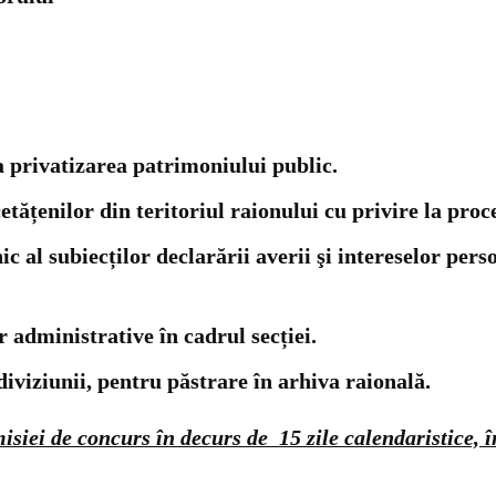
a privatizarea patrimoniului public.
etățenilor din teritoriul raionului cu privire la proc
c al subiecților declarării averii şi intereselor per
 administrative în cadrul secției.
diviziunii, pentru păstrare în arhiva raională.
isiei de concurs în decurs de 15 zile calendaristice,
î