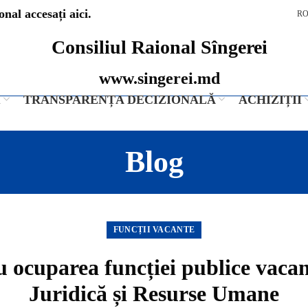
nal accesați aici.
R
Consiliul Raional Sîngerei
www.singerei.md
I
TRANSPARENȚA DECIZIONALĂ
ACHIZIȚII
Blog
FUNCȚII VACANTE
 ocuparea funcției publice vacante
Juridică și Resurse Umane