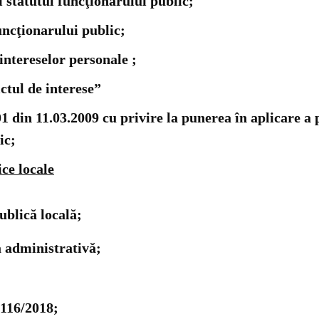
i statutul funcţionarului public;
uncţionarului public;
intereselor personale ;
ictul de interese”
in 11.03.2009 cu privire la punerea în aplicare a p
ic;
ce locale
blică locală;
 administrativă;
 116/2018;