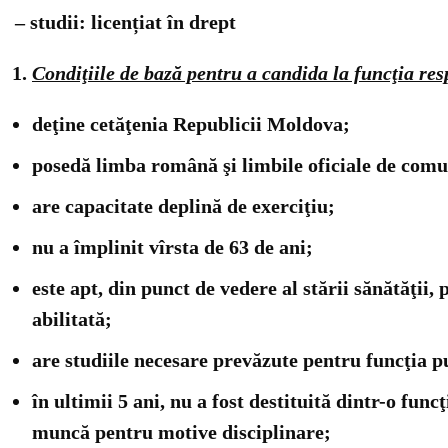
– studii: licențiat în drept
Condiţiile de bază pentru a candida la funcţia res
deţine cetăţenia Republicii Moldova;
posedă limba română şi limbile oficiale de comuni
are capacitate deplină de exerciţiu;
nu a împlinit vîrsta de 63 de ani;
este apt, din punct de vedere al stării sănătăţii,
abilitată;
are studiile necesare prevăzute pentru funcţia p
în ultimii 5 ani, nu a fost destituită dintr-o fun
muncă pentru motive disciplinare;