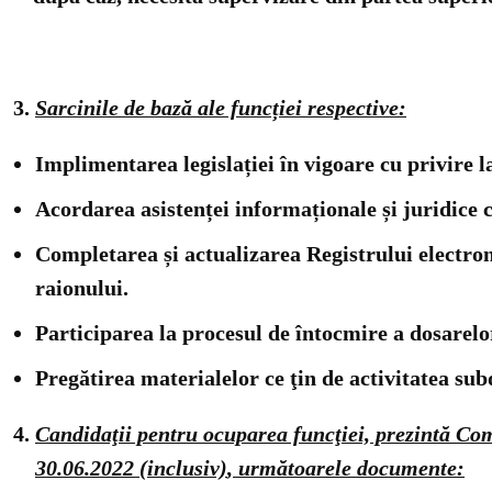
Sarcinile de bază ale funcției respective:
Implimentarea legislației în vigoare cu privire l
Acordarea asistenței informaționale și juridice c
Completarea și actualizarea Registrului electroni
raionului.
Participarea la procesul de întocmire a dosarelor
Pregătirea materialelor ce ţin de activitatea sub
Candidaţii pentru ocuparea funcţiei, prezintă Com
30.06.2022 (inclusiv)
, următoarele documente: