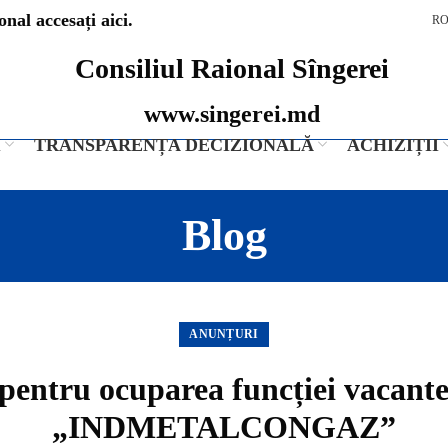
nal accesați aici.
R
Consiliul Raional Sîngerei
www.singerei.md
I
TRANSPARENȚA DECIZIONALĂ
ACHIZIȚII
Blog
ANUNȚURI
pentru ocuparea funcției vacante
„INDMETALCONGAZ”