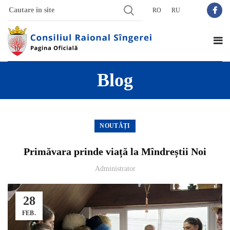
RO
RU
Blog
NOUTĂȚI
Primăvara prinde viață la Mîndreștii Noi
Administrator
28
FEB.