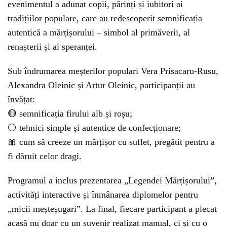
evenimentul a adunat copii, părinți și iubitori ai
tradițiilor populare, care au redescoperit semnificația
autentică a mărțișorului – simbol al primăverii, al
renașterii și al speranței.
Sub îndrumarea meșterilor populari Vera Prisacaru-Rusu,
Alexandra Oleinic și Artur Oleinic, participanții au
învățat:
🔴 semnificația firului alb și roșu;
⚪ tehnici simple și autentice de confecționare;
🎀 cum să creeze un mărțișor cu suflet, pregătit pentru a
fi dăruit celor dragi.
Programul a inclus prezentarea „Legendei Mărțișorului”,
activități interactive și înmânarea diplomelor pentru
„micii meșteșugari”. La final, fiecare participant a plecat
acasă nu doar cu un suvenir realizat manual, ci și cu o