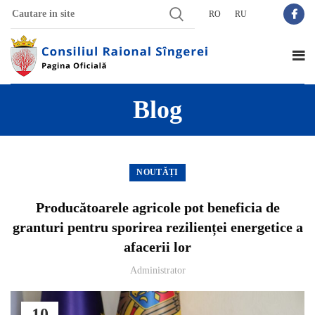
RO
RU
Blog
NOUTĂȚI
Producătoarele agricole pot beneficia de
granturi pentru sporirea rezilienței energetice a
afacerii lor
Administrator
10