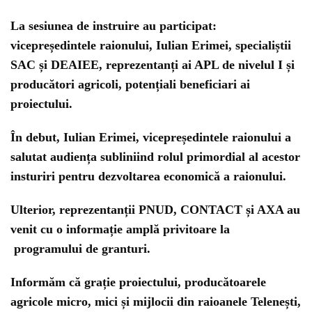
La sesiunea de instruire au participat:
vicepreședintele raionului, Iulian Erimei, specialiștii
SAC și DEAIEE, reprezentanți ai APL de nivelul I și
producători agricoli, potențiali beneficiari ai
proiectului.
În debut, Iulian Erimei, vicepreședintele raionului a
salutat audiența subliniind rolul primordial al acestor
insturiri pentru dezvoltarea economică a raionului.
Ulterior, reprezentanții PNUD, CONTACT și AXA au
venit cu o informație amplă privitoare la
programului de granturi.
Informăm că grație proiectului, producătoarele
agricole micro, mici și mijlocii din raioanele Telenești,