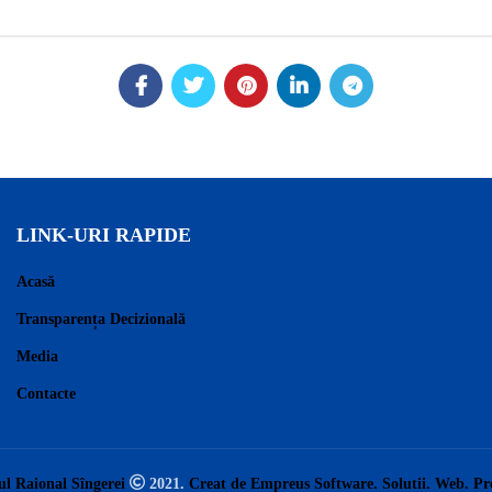
LINK-URI RAPIDE
Acasă
Transparența Decizională
Media
Contacte
ul Raional Sîngerei
2021.
Creat de Empreus Software. Solutii. Web. P