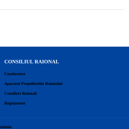
CONSILIUL RAIONAL
Conducerea
Aparatul Președintelui Raionului
Consilieri Raionali
Regulament
remium.