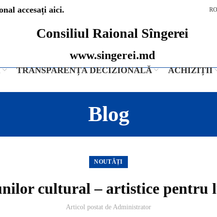
nal accesați aici.
R
Consiliul Raional Sîngerei
www.singerei.md
I
TRANSPARENȚA DECIZIONALĂ
ACHIZIȚII
Blog
NOUTĂȚI
ilor cultural – artistice pentru 
Articol postat de
Administrator