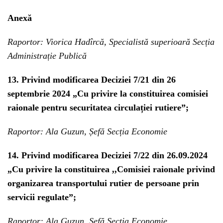
Anexă
Raportor: Viorica Hadîrcă, Specialistă superioară Secția
Administrație Publică
13. Privind modificarea Deciziei 7/21 din 26
septembrie 2024 „Cu privire la constituirea comisiei
raionale pentru securitatea circulației rutiere”;
Raportor: Ala Guzun, Șefă Secția Economie
14. Privind modificarea Deciziei 7/22 din 26.09.2024
„Cu privire la constituirea ,,Comisiei raionale privind
organizarea transportului rutier de persoane prin
servicii regulate”;
Raportor: Ala Guzun, Șefă Secția Economie