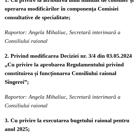
1. Cu privire la atribuirea unui mandat de consilier şi
operarea modificărilor în componenţa Comisiei
consultative de specialitate;
Raportor: Angela Mihaliuc, Secretară interimară a
Consiliului raional
2. Privind modificarea Deciziei nr. 3/4 din 03.05.2024
„Cu privire la aprobarea Regulamentului privind
constituirea și funcționarea Consiliului raional
Sîngerei”;
Raportor: Angela Mihaliuc, Secretară interimară a
Consiliului raional
3. Cu privire la executarea bugetului raional pentru
anul 2025;