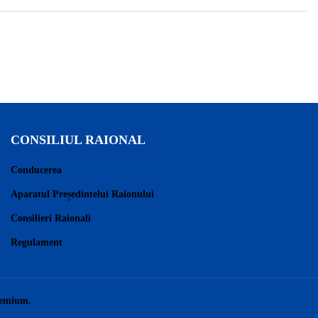
CONSILIUL RAIONAL
Conducerea
Aparatul Președintelui Raionului
Consilieri Raionali
Regulament
remium.