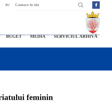
O
RU
BUGET
MEDIA
SERVICIUL ARHIVĂ
riatului feminin