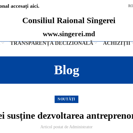
nal accesați aici.
R
Consiliul Raional Sîngerei
www.singerei.md
I
TRANSPARENȚA DECIZIONALĂ
ACHIZIȚII
Blog
NOUTĂȚI
i susține dezvoltarea antrepreno
Articol postat de
Administrator