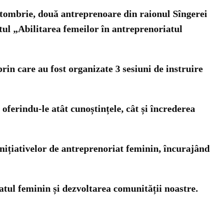
ctombrie, două antreprenoare din raionul Sîngerei
ctul „Abilitarea femeilor în antreprenoriatul
rin care au fost organizate 3 sesiuni de instruire
 oferindu-le atât cunoștințele, cât și încrederea
inițiativelor de antreprenoriat feminin, încurajând
atul feminin și dezvoltarea comunității noastre.