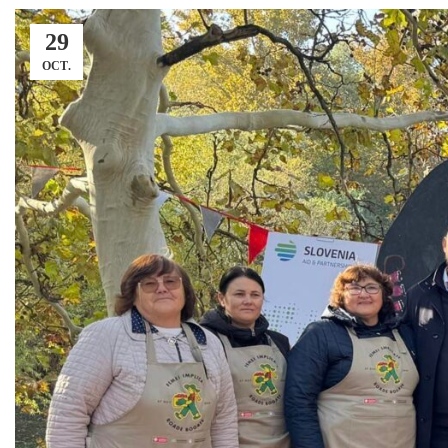
29
OCT.