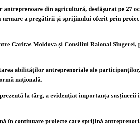
r antreprenoare din agricultură, desfășurat pe 27 o
urmare a pregătirii și sprijinului oferit prin proie
ntre Caritas Moldova și Consiliul Raional Sîngerei, p
area abilităților antreprenoriale ale participanților,
formă națională.
prezentă la târg, a evidențiat importanța susținerii 
nă în continuare proiecte care sprijină antreprenori