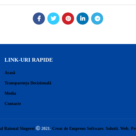
LINK-URI RAPIDE
Acasă
Transparența Decizională
Media
Contacte
ul Raional Sîngerei
2021.
Creat de Empreus Software. Solutii. Web. P