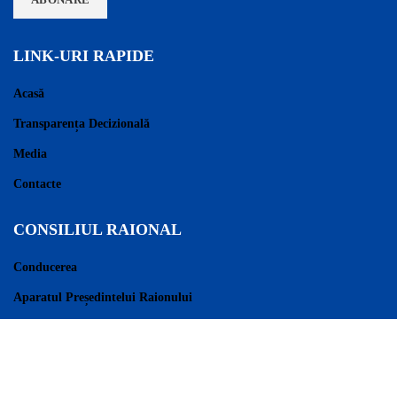
LINK-URI RAPIDE
Acasă
Transparența Decizională
Media
Contacte
CONSILIUL RAIONAL
Conducerea
Aparatul Președintelui Raionului
Consilieri Raionali
Regulament