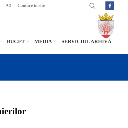
O
RU
BUGET
MEDIA
SERVICIUL ARHIVĂ
ierilor