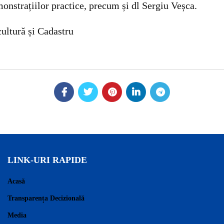
nstrațiilor practice, precum și dl Sergiu Veșca.
cultură și Cadastru
LINK-URI RAPIDE
Acasă
Transparența Decizională
Media