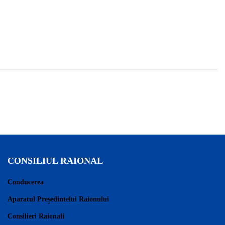
CONSILIUL RAIONAL
Conducerea
Aparatul Președintelui Raionului
Consilieri Raionali