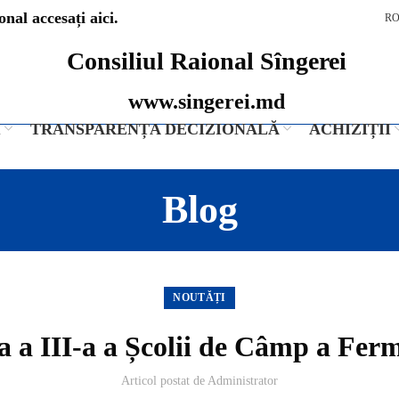
nal accesați aici.
R
Consiliul Raional Sîngerei
www.singerei.md
I
TRANSPARENȚA DECIZIONALĂ
ACHIZIȚII
Blog
NOUTĂȚI
a a III-a a Școlii de Câmp a Ferm
Articol postat de
Administrator