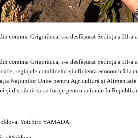
din comuna Grigorăuca, s-a desfășurat Ședința a III-a a
din comuna Grigorăuca, s-a desfășurat Ședința a III-a a
boabe, reglajele combinelor și eficiența economică la cu
izația Națiunilor Unite pentru Agricultură și Alimentaț
ui și distribuirea de furaje pentru animale în Republic
 Moldova, Yoichiro YAMADA,
lica Moldova,