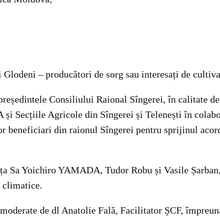
i Glodeni – producători de sorg sau interesați de cultiva
reședintele Consiliului Raional Sîngerei, în calitate de
 și Secțiile Agricole din Sîngerei și Telenești în cola
r beneficiari din raionul Sîngerei pentru sprijinul aco
ența Sa Yoichiro YAMADA, Tudor Robu și Vasile Șarban, c
 climatice.
, moderate de dl Anatolie Fală, Facilitator ȘCF, împreu