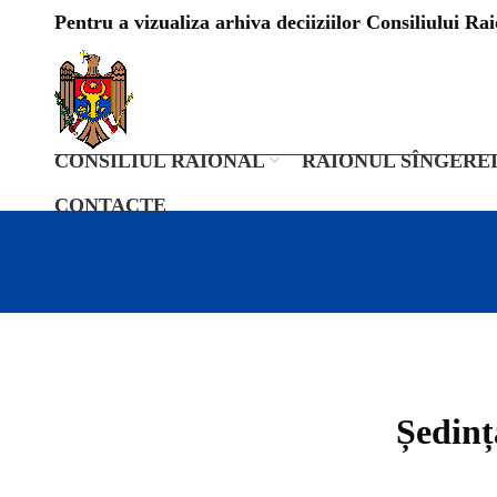
Pentru a vizualiza arhiva deciiziilor Consiliului Raio
CONSILIUL RAIONAL
RAIONUL SÎNGERE
CONTACTE
Ședinț