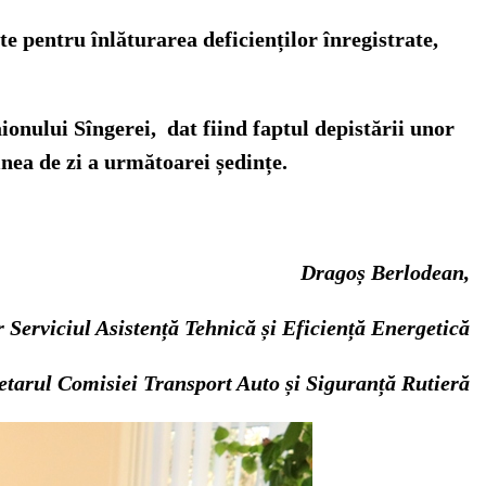
te pentru înlăturarea deficienților înregistrate,
ionului Sîngerei, dat fiind faptul depistării unor
dinea de zi a următoarei ședințe.
Dragoș Berlodean,
r Serviciul Asistență Tehnică și Eficiență Energetică
etarul Comisiei Transport Auto și Siguranță Rutieră