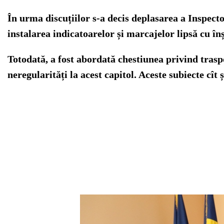
În urma discuțiilor s-a decis deplasarea a Inspecto
instalarea indicatoarelor și marcajelor lipsă cu înș
Totodată, a fost abordată chestiunea privind traspo
neregularități la acest capitol. Aceste subiecte cît