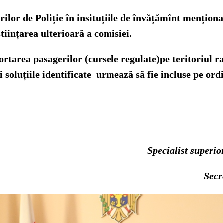
rilor de Poliție în insituțiile de învățămînt menționa
tiințarea ulterioară a comisiei.
rtarea pasagerilor (cursele regulate)pe teritoriul ra
 și soluțiile identificate urmează să fie incluse pe or
Specialist superio
Secr