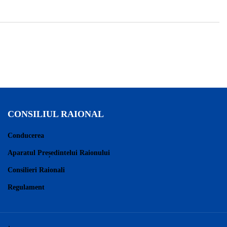
CONSILIUL RAIONAL
Conducerea
Aparatul Președintelui Raionului
Consilieri Raionali
Regulament