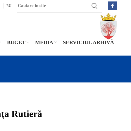
O
RU
BUGET
MEDIA
SERVICIUL ARHIVĂ
nța Rutieră