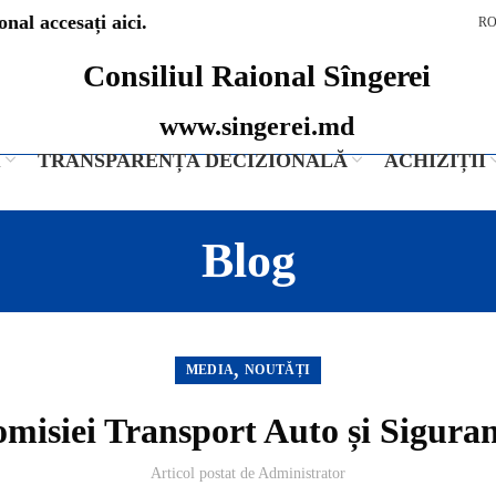
nal accesați aici.
R
Consiliul Raional Sîngerei
www.singerei.md
I
TRANSPARENȚA DECIZIONALĂ
ACHIZIȚII
Blog
,
MEDIA
NOUTĂȚI
misiei Transport Auto și Sigura
Articol postat de
Administrator