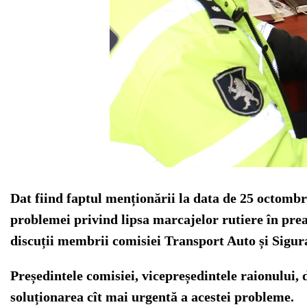
Dat fiind faptul menționării la data de 25 octombr
problemei privind lipsa marcajelor rutiere în prea
discuții membrii comisiei Transport Auto și Sigur
Președintele comisiei, vicepreședintele raionului, 
soluționarea cît mai urgentă a acestei probleme.