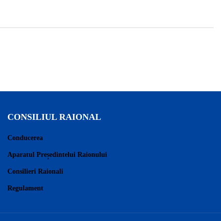
CONSILIUL RAIONAL
Conducerea
Aparatul Președintelui Raionului
Consilieri Raionali
Regulament