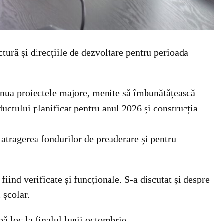
ctură și direcțiile de dezvoltare pentru perioada
tinua proiectele majore, menite să îmbunătățească
ductului planificat pentru anul 2026 și construcția
u atragerea fondurilor de preaderare și pentru
iind verificate și funcționale. S-a discutat și despre
 școlar.
bă loc la finalul lunii octombrie.