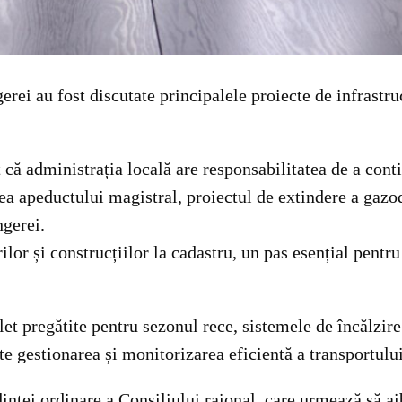
erei au fost discutate principalele proiecte de infrastru
 că administrația locală are responsabilitatea de a con
ea apeductului magistral, proiectul de extindere a gazo
ngerei.
ilor și construcțiilor la cadastru, un pas esențial pentr
t pregătite pentru sezonul rece, sistemele de încălzire f
e gestionarea și monitorizarea eficientă a transportului
dinței ordinare a Consiliului raional, care urmează să ai