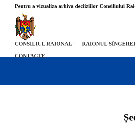
Pentru a vizualiza arhiva deciiziilor Consiliului Raio
CONSILIUL RAIONAL
RAIONUL SÎNGERE
CONTACTE
Șe