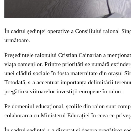
În cadrul ședinței operative a Consiliului raional Sîng
următoare.
Președintele raionului Cristian Cainarian a menționat
viața oamenilor. Printre priorități se numără extinder
unei clădiri sociale în fosta maternitate din orașul Sî
Totodată, s-a accentuat importanța delimitării terenur
pregătirea viitoarelor investiții europene în raion.
Pe domeniul educațional, școlile din raion sunt comple
colaborarea cu Ministerul Educației în ceea ce priveșt
În cadrul ședinței s-a discutat și despre pregătirea șe