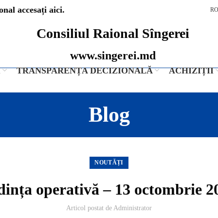
nal accesați aici.
R
Consiliul Raional Sîngerei
www.singerei.md
I
TRANSPARENȚA DECIZIONALĂ
ACHIZIȚII
Blog
NOUTĂȚI
dința operativă – 13 octombrie 2
Articol postat de
Administrator