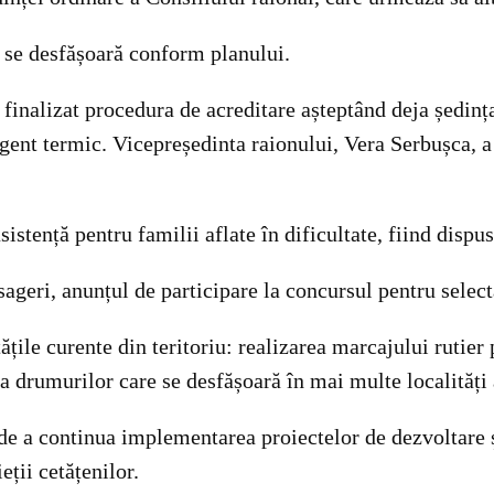
ă se desfășoară conform planului.
 finalizat procedura de acreditare așteptând deja ședinț
u agent termic. Vicepreședinta raionului, Vera Serbușca, a
sistență pentru familii aflate în dificultate, fiind dispu
sageri, anunțul de participare la concursul pentru selec
țile curente din teritoriu: realizarea marcajului rutie
 a drumurilor care se desfășoară în mai multe localități 
e a continua implementarea proiectelor de dezvoltare și 
eții cetățenilor.