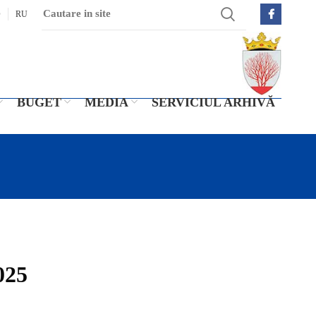
O
RU
BUGET
MEDIA
SERVICIUL ARHIVĂ
025