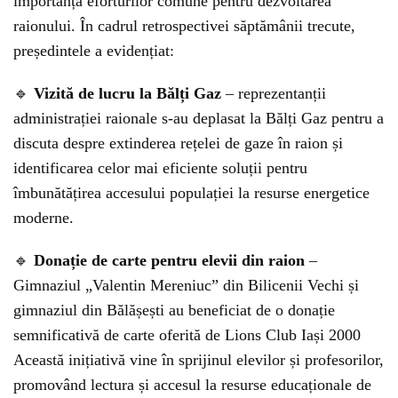
importanța eforturilor comune pentru dezvoltarea
raionului. În cadrul retrospectivei săptămânii trecute,
președintele a evidențiat:
🔹
Vizită de lucru la Bălți Gaz
– reprezentanții
administrației raionale s-au deplasat la Bălți Gaz pentru a
discuta despre extinderea rețelei de gaze în raion și
identificarea celor mai eficiente soluții pentru
îmbunătățirea accesului populației la resurse energetice
moderne.
🔹
Donație de carte pentru elevii din raion
–
Gimnaziul „Valentin Mereniuc” din Bilicenii Vechi și
gimnaziul din Bălășești au beneficiat de o donație
semnificativă de carte oferită de Lions Club Iași 2000
Această inițiativă vine în sprijinul elevilor și profesorilor,
promovând lectura și accesul la resurse educaționale de