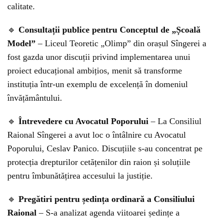
calitate.
🔹
Consultații publice pentru Conceptul de „Școală
Model”
– Liceul Teoretic „Olimp” din orașul Sîngerei a
fost gazda unor discuții privind implementarea unui
proiect educațional ambițios, menit să transforme
instituția într-un exemplu de excelență în domeniul
învățământului.
🔹
Întrevedere cu Avocatul Poporului
– La Consiliul
Raional Sîngerei a avut loc o întâlnire cu Avocatul
Poporului, Ceslav Panico. Discuțiile s-au concentrat pe
protecția drepturilor cetățenilor din raion și soluțiile
pentru îmbunătățirea accesului la justiție.
🔹
Pregătiri pentru ședința ordinară a Consiliului
Raional
– S-a analizat agenda viitoarei ședințe a