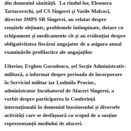
din domeniul sănătății. La rîndul lor, Eleonora
Tartacovschi, șef CS Sîngerei și Vasile Malcoci,
director IMPS SR Sîngerei, au relatat despre
reușitele obținute, problemele întîmpinate, dotare cu
echipament și medicamente cît și au evidențiat despre
obligativitatea fiecărui angajator de a asigura anual
examinările profilactice ale angajaților.
Ulterior, Evghen Gorodenco, șef Secție Administrativ-
militară, a informat despre perioada de încorporare
în Serviciul militar iar Ludmila Prociuc,
administrator Incubatorul de Afaceri Sîngerei, a
vorbit despre participarea la Conferință
internațională în domeniul bussinesului și diversele
activități care se desfășoară cu scopul de a susține
reprezentanții mediului de afaceri.