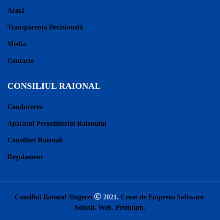
Acasă
Transparența Decizională
Media
Contacte
CONSILIUL RAIONAL
Conducerea
Aparatul Președintelui Raionului
Consilieri Raionali
Regulament
Consiliul Raional Sîngerei
2021.
Creat de Empreus Software.
Solutii. Web. Premium.