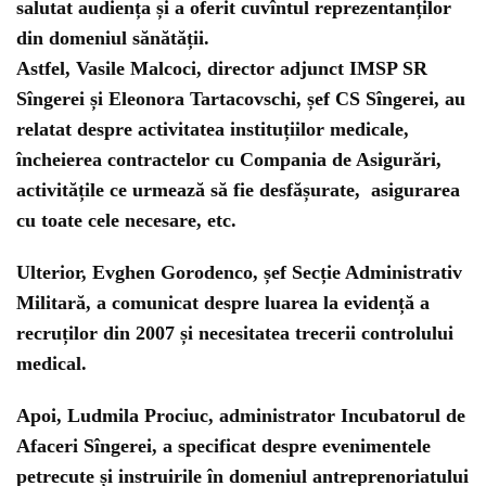
salutat audiența și a oferit cuvîntul reprezentanților
din domeniul sănătății.
Astfel, Vasile Malcoci, director adjunct IMSP SR
Sîngerei și Eleonora Tartacovschi, șef CS Sîngerei, au
relatat despre activitatea instituțiilor medicale,
încheierea contractelor cu Compania de Asigurări,
activitățile ce urmează să fie desfășurate, asigurarea
cu toate cele necesare, etc.
Ulterior, Evghen Gorodenco, șef Secție Administrativ
Militară, a comunicat despre luarea la evidență a
recruților din 2007 și necesitatea trecerii controlului
medical.
Apoi, Ludmila Prociuc, administrator Incubatorul de
Afaceri Sîngerei, a specificat despre evenimentele
petrecute și instruirile în domeniul antreprenoriatului