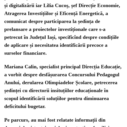
și digitalizării iar Lilia Cucoș, șef Direcție Economie,
Atragerea Investițiilor și Eficență Energetică, a
comunicat despre participarea la ședința de
prelansare a proiectelor investiționale care s-a
petrecut în Județul Iași, specificînd despre condițiile
de aplicare și necesitatea identificării precoce a
surselor financiare.
Mariana Calin, specialist principal Direcția Educație,
a vorbit despre desfășurarea Concursului Pedagogul
Anului, derularea Olimpiadelor Școlare, petrecerea
ședinței cu directorii insituțiilor educaționale în
scopul identificării soluțiilor pentru diminuarea
deficitului bugetar.
Pe parcurs, au mai fost relatate informații din