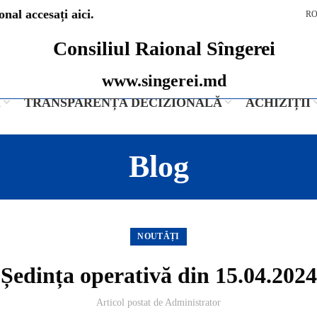
nal accesați aici.
R
Consiliul Raional Sîngerei
www.singerei.md
I
TRANSPARENȚA DECIZIONALĂ
ACHIZIȚII
Blog
NOUTĂȚI
Ședința operativă din 15.04.2024
Articol postat de
Administrator