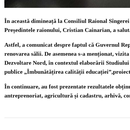
În această dimineață la Consiliul Raional Sîngerei
Președintele raionului, Cristian Cainarian, a salu
Astfel, a comunicat despre faptul că Guvernul Rep
renovarea sălii. De asemenea s-a menționat, vizit
Dezvoltare Nord, în contextul elaborării Studiulu
publice „Îmbunătățirea calității educației”,proiect
În continuare, au fost prezentate rezultatele obținu
antreprenoriat, agricultură și cadastru, arhivă, con