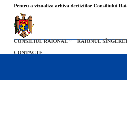
Pentru a vizualiza arhiva deciiziilor Consiliului Raio
CONSILIUL RAIONAL
RAIONUL SÎNGERE
CONTACTE