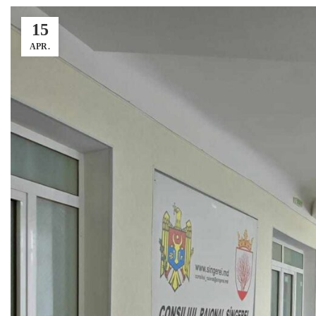
15
APR.