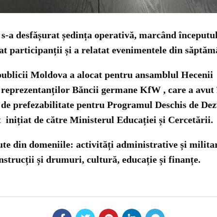
 s-a desfășurat ședința operativă, marcând începutul
tat participanții și a relatat evenimentele din săptă
ublicii Moldova a alocat pentru ansamblul Hecenii 1
a reprezentanților Băncii germane KfW , care a avut
i de prefezabilitate pentru Programul Deschis de De
 inițiat de către Ministerul Educației și Cercetării.
te din domeniile: activități administrative și militare
strucții și drumuri, cultură, educație și finanțe.