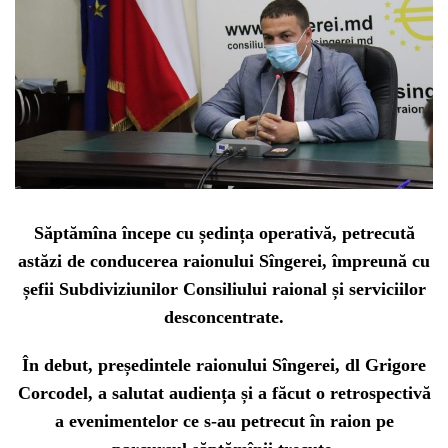
Săptămîna începe cu ședința operativă, petrecută
astăzi de conducerea raionului Sîngerei, împreună cu
șefii Subdiviziunilor Consiliului raional și serviciilor
desconcentrate.
În debut, președintele raionului Sîngerei, dl Grigore
Corcodel, a salutat audiența și a făcut o retrospectivă
a evenimentelor ce s-au petrecut în raion pe