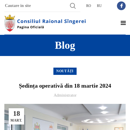
RO
RU
Blog
NOUTĂȚI
Ședința operativă din 18 martie 2024
Administrator
18
MART.