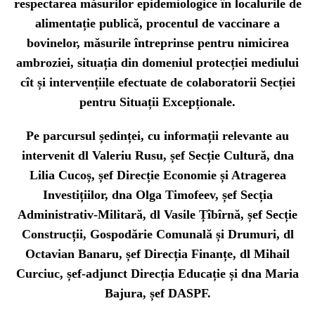
respectarea măsurilor epidemiologice în localurile de
alimentație publică, procentul de vaccinare a
bovinelor, măsurile întreprinse pentru nimicirea
ambroziei, situația din domeniul protecției mediului
cît și intervențiile efectuate de colaboratorii Secției
pentru Situații Excepționale.
Pe parcursul ședinței, cu informații relevante au
intervenit dl Valeriu Rusu, șef Secție Cultură, dna
Lilia Cucoș, șef Direcție Economie și Atragerea
Investițiilor, dna Olga Timofeev, șef Secția
Administrativ-Militară, dl Vasile Țîbîrnă, șef Secție
Construcții, Gospodărie Comunală și Drumuri, dl
Octavian Banaru, șef Direcția Finanțe, dl Mihail
Curciuc, șef-adjunct Direcția Educație și dna Maria
Bajura, șef DASPF.