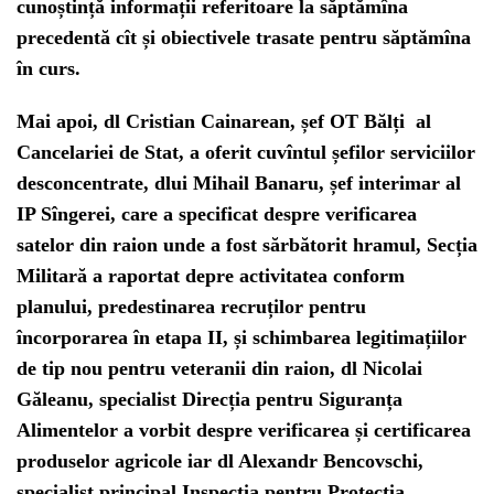
cunoștință informații referitoare la săptămîna
precedentă cît și obiectivele trasate pentru săptămîna
în curs.
Mai apoi, dl Cristian Cainarean, șef OT Bălți al
Cancelariei de Stat, a oferit cuvîntul șefilor serviciilor
desconcentrate, dlui Mihail Banaru, șef interimar al
IP Sîngerei, care a specificat despre verificarea
satelor din raion unde a fost sărbătorit hramul, Secția
Militară a raportat depre activitatea conform
planului, predestinarea recruților pentru
încorporarea în etapa II, și schimbarea legitimațiilor
de tip nou pentru veteranii din raion, dl Nicolai
Găleanu, specialist Direcția pentru Siguranța
Alimentelor a vorbit despre verificarea și certificarea
produselor agricole iar dl Alexandr Bencovschi,
specialist principal Inspecția pentru Protecția