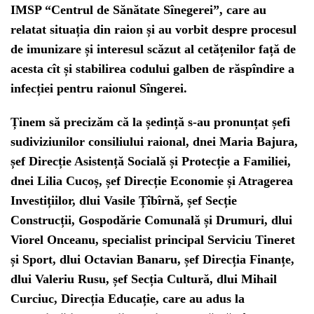
IMSP “Centrul de Sănătate Sînegerei”, care au
relatat situația din raion și au vorbit despre procesul
de imunizare și interesul scăzut al cetățenilor față de
acesta cît și stabilirea codului galben de răspîndire a
infecției pentru raionul Sîngerei.
Ținem să precizăm că la ședință s-au pronunțat șefi
sudiviziunilor consiliului raional, dnei Maria Bajura,
șef Direcție Asistență Socială și Protecție a Familiei,
dnei Lilia Cucoș, șef Direcție Economie și Atragerea
Investițiilor, dlui Vasile Țîbîrnă, șef Secție
Construcții, Gospodărie Comunală și Drumuri, dlui
Viorel Onceanu, specialist principal Serviciu Tineret
și Sport, dlui Octavian Banaru, șef Direcția Finanțe,
dlui Valeriu Rusu, șef Secția Cultură, dlui Mihail
Curciuc, Direcția Educație, care au adus la