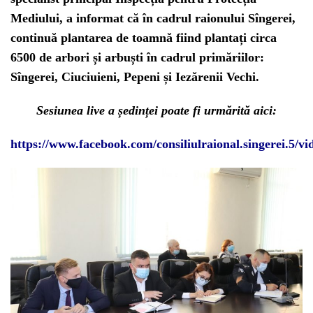
Mediului, a informat că în cadrul raionului Sîngerei,
continuă plantarea de toamnă fiind plantați circa
6500 de arbori și arbuști în cadrul primăriilor:
Sîngerei, Ciuciuieni, Pepeni și Iezărenii Vechi.
Sesiunea live a ședinței poate fi urmărită aici:
https://www.facebook.com/consiliulraional.singerei.5/v