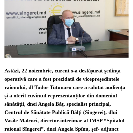
Astăzi, 22 noiembrie, curent s-a desfăşurat şedinţa
operativă care a fost prezidată de vicepreședintele
raionului, dl Tudor Tutunaru care a salutat audiența
și a oferit cuvîntul reprezentanților din domeniul
sănătății, dnei Angela Băț, specialist principal,
Centrul de Sănătate Publică Bălți (Sîngerei), dlui
Vasile Malcoci, director-interimar al IMSP “Spitalul
raional Sîngerei”, dnei Angela Spînu, șef- adjunct