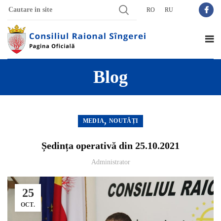
RO
RU
Blog
,
MEDIA
NOUTĂȚI
Ședința operativă din 25.10.2021
Administrator
25
OCT.