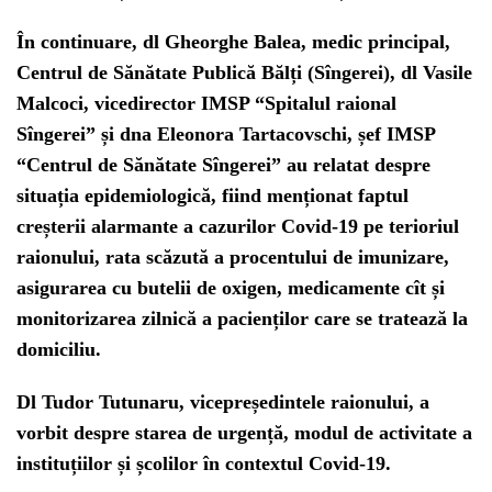
În continuare, dl Gheorghe Balea, medic principal,
Centrul de Sănătate Publică Bălți (Sîngerei), dl Vasile
Malcoci, vicedirector IMSP “Spitalul raional
Sîngerei” și dna Eleonora Tartacovschi, șef IMSP
“Centrul de Sănătate Sîngerei” au relatat despre
situația epidemiologică, fiind menționat faptul
creșterii alarmante a cazurilor Covid-19 pe terioriul
raionului, rata scăzută a procentului de imunizare,
asigurarea cu butelii de oxigen, medicamente cît și
monitorizarea zilnică a pacienților care se tratează la
domiciliu.
Dl Tudor Tutunaru, vicepreședintele raionului, a
vorbit despre starea de urgență, modul de activitate a
instituțiilor și școlilor în contextul Covid-19.