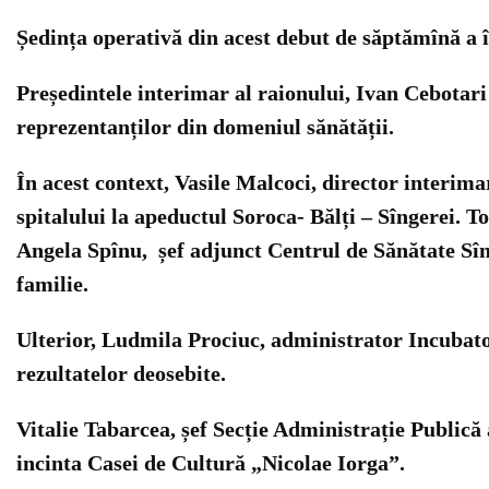
Ședința operativă din acest debut de săptămînă a î
Președintele interimar al raionului, Ivan Cebotari a 
reprezentanților din domeniul sănătății.
În acest context, Vasile Malcoci, director interim
spitalului la apeductul Soroca- Bălți – Sîngerei. 
Angela Spînu, șef adjunct Centrul de Sănătate Sîng
familie.
Ulterior, Ludmila Prociuc, administrator Incubator
rezultatelor deosebite.
Vitalie Tabarcea, șef Secție Administrație Publică
incinta Casei de Cultură „Nicolae Iorga”.