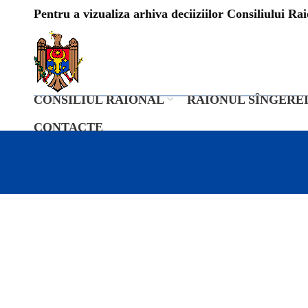
Pentru a vizualiza arhiva deciiziilor Consiliului Raio
CONSILIUL RAIONAL
RAIONUL SÎNGERE
CONTACTE