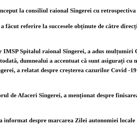
nceput la consiliul raional Sîngerei cu retrospectiv
făcut referire la succesele obținute de către direcțiile
ar IMSP Spitalul raional Sîngerei, a adus mulțumiri 
Totodată, dumnealui a accentuat că sunt asigurați cu 
erei, a relatat despre creșterea cazurilor Covid -19
ul de Afaceri Sîngerei, a menționat despre finisarea 
 a informat despre marcarea Zilei autonomiei locale c