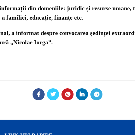
informații din domeniile: juridic și resurse umane, t
a familiei, educație, finanțe etc.
onal, a informat despre convocarea ședinței extraordi
tură „Nicolae Iorga”.