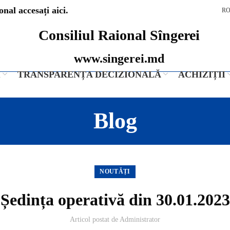
nal accesați aici.
R
Consiliul Raional Sîngerei
www.singerei.md
I
TRANSPARENȚA DECIZIONALĂ
ACHIZIȚII
Blog
NOUTĂȚI
Ședința operativă din 30.01.2023
Articol postat de
Administrator